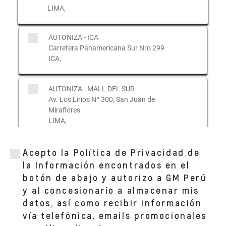
LIMA,
AUTONIZA - ICA
Carretera Panamericana Sur Nro 299
ICA,
AUTONIZA - MALL DEL SUR
Av. Los Lirios Nº 300, San Juan de
Miraflores
LIMA,
AUTONIZA - SURCO
Acepto la Política de Privacidad de
Av. Morro Solar Nro 948, Santa Teresa
la Información encontrados en el
LIMA,
botón de abajo y autorizo a GM Perú
y al concesionario a almacenar mis
datos, así como recibir información
AUTONIZA - MALL AVENTURA
Av. Lurigancho N° 997 - San Juan de
vía telefónica, emails promocionales
Lurigancho