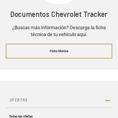
garantizan una dirección ligera y cómoda. Fluidez
para seguir tu ritmo en cualquier situación.
Documentos Chevrolet Tracker
¿Buscas más Información? Descarga la ficha
Neumáticos que responden
técnica de tu vehículo aquí.
con agilidad en cada giro
Cotiza tu Tracker
Clúster digital configurable de 8”.
Ficha técnica
Cargador inalámbrico para smartphone.
Aire acondicionado digital