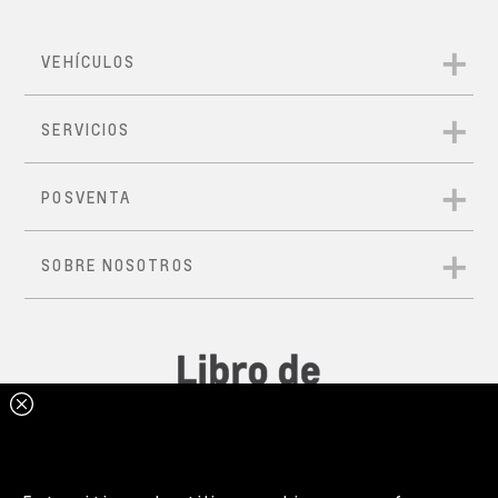
*Aplica para la versión RS.
Cotiza aquí
Quiero mi Tracker
Asientos que te hacen disfrutar cada kilómetro
Cotiza aquí