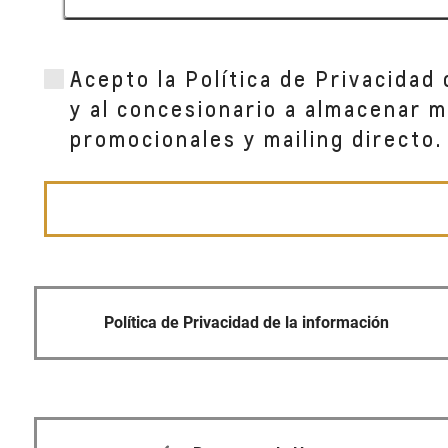
AUTONIZA - SURCO
Acepto la Política de Privacidad
Av. Morro Solar Nro 948, Santa Teresa
LIMA,
y al concesionario a almacenar m
promocionales y mailing directo.
AUTONIZA - MALL AVENTURA
Av. Lurigancho N° 997 - San Juan de Luriga
San Juan de Lurigancho,
Política de Privacidad de la información